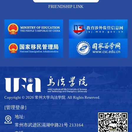
业。依托校企合作，培
FRIENDSHIP LINK
养学生掌握软件工程、
云计算与大数据核心技
术，能在互联网、金融
科技、智能制造等领
域，从事软件系统分
析、设计、运维及项目
管理。4.自动化专业本
专业秉持“智能驱动、
智控未来”理念，开设
自动控制原理、PLC 技
术、运动控制系统等主
干课程，强化学生的创
新意识与工程实践能
力，培养学生能在智能
制造、石油化工、新能
Copyright © 2026 常州大学乌法学院. All Rights Reserved.
源等领域，能够从事系
统设计、技术研发、运
[管理登录]
行管理等工作。
地址:
常州市武进区滆湖中路21号 213164