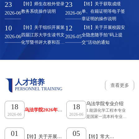
23
23
【转】师生在校外登录
【转】关于获取成绩
教务系统操作说明
单、在籍证明等电子签
2026-06
2026-06
章证明的操作说明
10
12
【转】关于组织开展第
【转】关于开展校园安
四届江苏大学生读书文
全隐患随手拍“码上提
2026-06
2026-05
化节暨书评大赛和百万
交”活动的通知
学子“云诵读”等活动的
通知
人才培养
查看更多
PERSONNEL TRAINING
乌法学院专业介绍
18
18
乌法学院2026年招
1.能源化学工程本专业
2026-06
2026-06
是国家一流本科专业、
生宣传册
江苏省品牌专业，
以“绿色高效”为核心，
01
05
聚焦新能源开发（氢
【转】关于开展
【转】常大