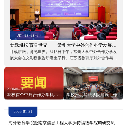
2026-06-06
廿载耕耘 育见世界 ——常州大学中外合作办学发展大
廿载耕耘，育见世界。6月5日下午，常州大学中外合作办学发
会顺利举办
展大会在文彰楼报告厅隆重举行。江苏省教育厅对外合作与交
流处副处长汝益仙，常州市人民政府外事办公室主任邹源，乌
法科技大学原副校长伊格·亚历山卓夫受邀参会。校党委书记
徐守坤，党委常委、副校长杨琳、李忠玉、周刚，党委常委、
宣传部部长秦义出席大会。合作院校代表、校友代表、学校相
2026-01-25
关职能部门负责人、学院历任领导、在校师生代表齐聚一堂，
2026-04-01
我校首个中外合作办学机构
学校推动乌法学院建设工作
共忆二十年奋斗征程，共商国际化发展蓝图。活动由副校长李
——常州大学乌法学院获教
忠玉主持。
育部批准设立
2026-01-21
海外教育学院赴南京信息工程大学沃特福德学院调研交流