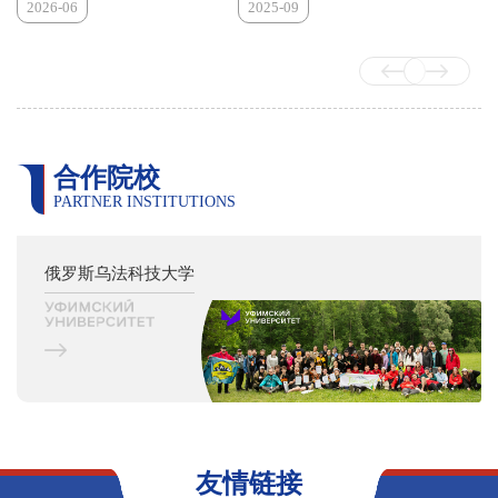
2026-06
2025-09
能、太阳能）、储能材
2026年春季学期“学
〔2025〕47号-关于
料（锂电池、超级电
在常大”卓越学风建
印发《常州大学推荐
容）及碳中和技术
设活动的通知
应届本科毕业生免试
（CO2转化、清洁燃
料），融合化学、工程
攻读硕士研究生实施
与智能技术，培养兼具
办法》的通知
创新研发与产业应用能
力的复合型人才。2.金
合作院校
属材料工程专业本专业
PARTNER INSTITUTIONS
是国家一流本科专业、
江苏省品牌专业，以金
属热处理与表面技术为
俄罗斯乌法科技大学
核心，构建本-硕-博贯
通式人才培养体系。依
托19个国家级、省级平
台和30余家企业基地，
以及多学科交叉优势，
培养金属材料工程应用
与创新人才。3.软件工
程专业本专业是国家一
流本科专业，通过中国
工程教育认证，并入选
友情链接
江苏省产教融合品牌专